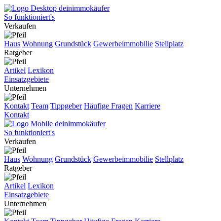
So funktioniert's
Verkaufen
Haus
Wohnung
Grundstück
Gewerbeimmobilie
Stellplatz
Ratgeber
Artikel
Lexikon
Einsatzgebiete
Unternehmen
Kontakt
Team
Tippgeber
Häufige Fragen
Karriere
Kontakt
So funktioniert's
Verkaufen
Haus
Wohnung
Grundstück
Gewerbeimmobilie
Stellplatz
Ratgeber
Artikel
Lexikon
Einsatzgebiete
Unternehmen