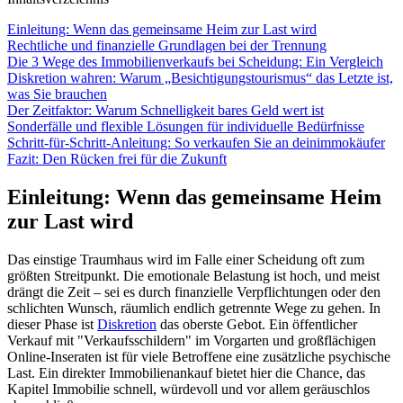
Einleitung: Wenn das gemeinsame Heim zur Last wird
Rechtliche und finanzielle Grundlagen bei der Trennung
Die 3 Wege des Immobilienverkaufs bei Scheidung: Ein Vergleich
Diskretion wahren: Warum „Besichtigungstourismus“ das Letzte ist,
was Sie brauchen
Der Zeitfaktor: Warum Schnelligkeit bares Geld wert ist
Sonderfälle und flexible Lösungen für individuelle Bedürfnisse
Schritt-für-Schritt-Anleitung: So verkaufen Sie an deinimmokäufer
Fazit: Den Rücken frei für die Zukunft
Einleitung: Wenn das gemeinsame Heim
zur Last wird
Das einstige Traumhaus wird im Falle einer Scheidung oft zum
größten Streitpunkt. Die emotionale Belastung ist hoch, und meist
drängt die Zeit – sei es durch finanzielle Verpflichtungen oder den
schlichten Wunsch, räumlich endlich getrennte Wege zu gehen. In
dieser Phase ist
Diskretion
das oberste Gebot. Ein öffentlicher
Verkauf mit "Verkaufsschildern" im Vorgarten und großflächigen
Online-Inseraten ist für viele Betroffene eine zusätzliche psychische
Last. Ein direkter Immobilienankauf bietet hier die Chance, das
Kapitel Immobilie schnell, würdevoll und vor allem geräuschlos