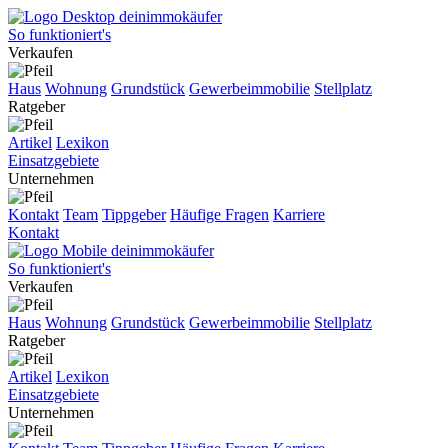
So funktioniert's
Verkaufen
Haus
Wohnung
Grundstück
Gewerbeimmobilie
Stellplatz
Ratgeber
Artikel
Lexikon
Einsatzgebiete
Unternehmen
Kontakt
Team
Tippgeber
Häufige Fragen
Karriere
Kontakt
So funktioniert's
Verkaufen
Haus
Wohnung
Grundstück
Gewerbeimmobilie
Stellplatz
Ratgeber
Artikel
Lexikon
Einsatzgebiete
Unternehmen