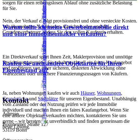
sorgen für einen reibungslosen Ablauf ohne zusätzliche Belastung
für Sie.
Nein, der Verkauf erfolgt provisionsfrei und ohne versteckte Kosten.
Wir übernehmen Notarkosten, Gerichtskosten und die
Warum sollte ich meine Gewerbeimmobilie direkt
Grunderwerbsteuer, sodass Sie den vollen Kaufpreis erhalten.
und ohne Immobilienmakler verkaufen?
Ein Direktverkauf spart Ihnen Zeit, Maklerprovision und unnötige
Besichtigungstermine. Sie erhalten schnell ein faires Kaufangebot
Kaufen Sie auch andere Objektarten für Ihren
und profitieren von einer sicheren, diskreten Abwicklung ohne
Eigenbestand an?
Wartezeiten oder unsichere Finanzierungszusagen von Käufern.
Ja, neben Wohnungen kaufen wir auch
Häuser
,
Wohnungen
,
Grundstücke
und
Stellplätze
für unseren Eigenbestand. Unabhängig
Kontakt
vom Zustand oder der Nutzung prüfen wir jede Immobilie
individuell und machen Ihnen ein faires Kaufangebot. Wenn Sie
Adresse
eine andere Objektart verkaufen möchten, kontaktieren Sie uns
gerne – wir beraten Sie unverbindlich und finden gemeinsam die
Bornheimer Straße 127
beste Lösung.
53119 Bonn