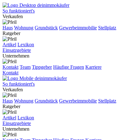
So funktioniert's
Verkaufen
Haus
Wohnung
Grundstück
Gewerbeimmobilie
Stellplatz
Ratgeber
Artikel
Lexikon
Einsatzgebiete
Unternehmen
Kontakt
Team
Tippgeber
Häufige Fragen
Karriere
Kontakt
So funktioniert's
Verkaufen
Haus
Wohnung
Grundstück
Gewerbeimmobilie
Stellplatz
Ratgeber
Artikel
Lexikon
Einsatzgebiete
Unternehmen