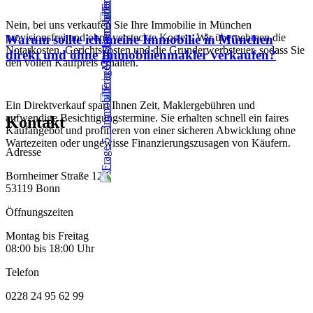
Nein, bei uns verkaufen Sie Ihre Immobilie in München
provisionsfrei und ohne versteckte Kosten. Wir übernehmen die
Warum sollte ich meine Immobilie in München
Notarkosten, Gerichtskosten und die Grunderwerbsteuer, sodass Sie
direkt und ohne Immobilienmakler verkaufen?
den vollen Kaufpreis erhalten.
Ein Direktverkauf spart Ihnen Zeit, Maklergebühren und
aufwendige Besichtigungstermine. Sie erhalten schnell ein faires
Kontakt
Kaufangebot und profitieren von einer sicheren Abwicklung ohne
Wartezeiten oder ungewisse Finanzierungszusagen von Käufern.
Adresse
Bornheimer Straße 127
53119 Bonn
Öffnungszeiten
Montag bis Freitag
08:00 bis 18:00 Uhr
Telefon
0228 24 95 62 99