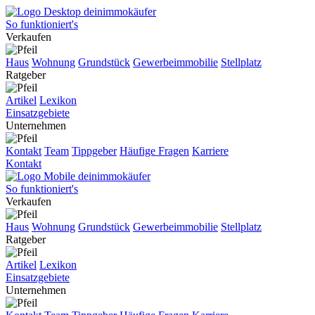
So funktioniert's
Verkaufen
Haus
Wohnung
Grundstück
Gewerbeimmobilie
Stellplatz
Ratgeber
Artikel
Lexikon
Einsatzgebiete
Unternehmen
Kontakt
Team
Tippgeber
Häufige Fragen
Karriere
Kontakt
So funktioniert's
Verkaufen
Haus
Wohnung
Grundstück
Gewerbeimmobilie
Stellplatz
Ratgeber
Artikel
Lexikon
Einsatzgebiete
Unternehmen