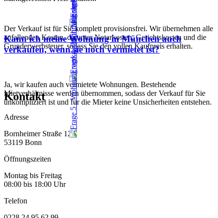
Der Verkauf ist für Sie komplett provisionsfrei. Wir übernehmen alle
anfallenden Kosten, darunter Notarkosten, Gerichtskosten und die
Kann ich meine Wohnung in München auch
Grunderwerbsteuer, sodass Sie den vollen Kaufpreis erhalten.
verkaufen, wenn sie noch vermietet ist?
Ja, wir kaufen auch vermietete Wohnungen. Bestehende
Mietverhältnisse werden übernommen, sodass der Verkauf für Sie
Kontakt
unkompliziert ist und für die Mieter keine Unsicherheiten entstehen.
Adresse
Bornheimer Straße 127
53119 Bonn
Öffnungszeiten
Montag bis Freitag
08:00 bis 18:00 Uhr
Telefon
0228 24 95 62 99