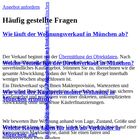
Angebot anfordern
Häufig gestellte Fragen
Wie läuft der Wohnungsverkauf in München ab?
Der Verkauf beginnt mit der
Übermittlung der Objektdaten
. Nach
einer Besichtigung erhalten Sie innerhalb von 24 Stunden ein
Welche Vorteile hat der Direktverkauf in München?
unverbindliches Kaufangebot. Stimmen Sie zu, übernehmen wir die
gesamte Abwicklung, sodass der Verkauf in der Regel innerhalb
weniger Wochen abgeschlossen ist.
Ein Direktverkauf spart Ihnen Maklerprovision, Wartezeiten und
aufwendige Besichtigungstermine. Sie erhalten schnell ein sicheres
Wie wird der Kaufpreis meiner Wohnung in
Kaufangebot und profitieren von einer diskreten, unkomplizierten
München ermittelt?
Abwicklung ohne ungewisse Käuferfinanzierungen.
Wir bewerten Ihre Wohnung anhand von Lage, Zustand, Größe und
Marktentwicklung in München. Unser Kaufangebot basiert auf einer
Welche Kosten fallen für mich als Verkäufer in
transparenten Marktanalyse, damit Sie einen fairen und
München an?
marktgerechten Preis erhalten.