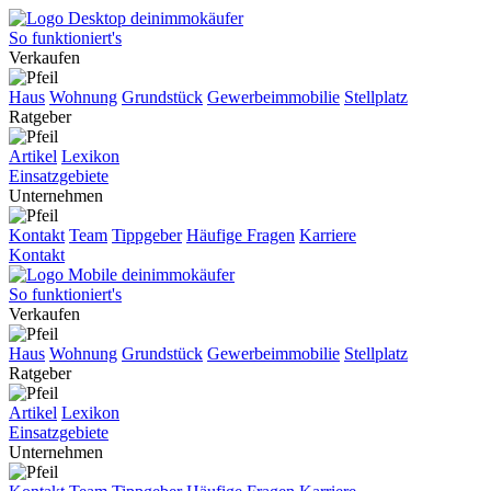
So funktioniert's
Verkaufen
Haus
Wohnung
Grundstück
Gewerbeimmobilie
Stellplatz
Ratgeber
Artikel
Lexikon
Einsatzgebiete
Unternehmen
Kontakt
Team
Tippgeber
Häufige Fragen
Karriere
Kontakt
So funktioniert's
Verkaufen
Haus
Wohnung
Grundstück
Gewerbeimmobilie
Stellplatz
Ratgeber
Artikel
Lexikon
Einsatzgebiete
Unternehmen