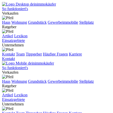
So funktioniert's
Verkaufen
Haus
Wohnung
Grundstück
Gewerbeimmobilie
Stellplatz
Ratgeber
Artikel
Lexikon
Einsatzgebiete
Unternehmen
Kontakt
Team
Tippgeber
Häufige Fragen
Karriere
Kontakt
So funktioniert's
Verkaufen
Haus
Wohnung
Grundstück
Gewerbeimmobilie
Stellplatz
Ratgeber
Artikel
Lexikon
Einsatzgebiete
Unternehmen