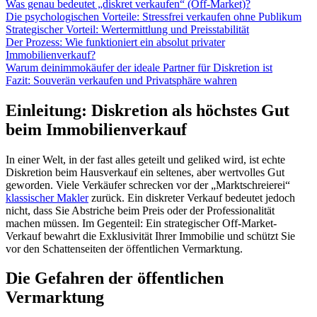
Was genau bedeutet „diskret verkaufen“ (Off-Market)?
Die psychologischen Vorteile: Stressfrei verkaufen ohne Publikum
Strategischer Vorteil: Wertermittlung und Preisstabilität
Der Prozess: Wie funktioniert ein absolut privater
Immobilienverkauf?
Warum deinimmokäufer der ideale Partner für Diskretion ist
Fazit: Souverän verkaufen und Privatsphäre wahren
Einleitung: Diskretion als höchstes Gut
beim Immobilienverkauf
In einer Welt, in der fast alles geteilt und geliked wird, ist echte
Diskretion beim Hausverkauf ein seltenes, aber wertvolles Gut
geworden. Viele Verkäufer schrecken vor der „Marktschreierei“
klassischer Makler
zurück. Ein diskreter Verkauf bedeutet jedoch
nicht, dass Sie Abstriche beim Preis oder der Professionalität
machen müssen. Im Gegenteil: Ein strategischer Off-Market-
Verkauf bewahrt die Exklusivität Ihrer Immobilie und schützt Sie
vor den Schattenseiten der öffentlichen Vermarktung.
Die Gefahren der öffentlichen
Vermarktung