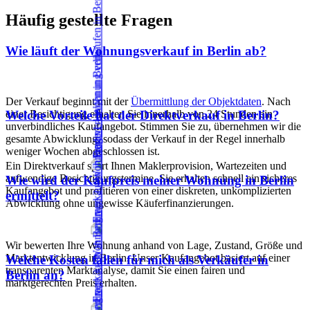
Häufig gestellte Fragen
Wie läuft der Wohnungsverkauf in Berlin ab?
Der Verkauf beginnt mit der
Übermittlung der Objektdaten
. Nach
einer Besichtigung erhalten Sie innerhalb von 24 Stunden ein
Welche Vorteile hat der Direktverkauf in Berlin?
unverbindliches Kaufangebot. Stimmen Sie zu, übernehmen wir die
gesamte Abwicklung, sodass der Verkauf in der Regel innerhalb
weniger Wochen abgeschlossen ist.
Ein Direktverkauf spart Ihnen Maklerprovision, Wartezeiten und
aufwendige Besichtigungstermine. Sie erhalten schnell ein sicheres
Wie wird der Kaufpreis meiner Wohnung in Berlin
Kaufangebot und profitieren von einer diskreten, unkomplizierten
ermittelt?
Abwicklung ohne ungewisse Käuferfinanzierungen.
Wir bewerten Ihre Wohnung anhand von Lage, Zustand, Größe und
Marktentwicklung in Berlin. Unser Kaufangebot basiert auf einer
Welche Kosten fallen für mich als Verkäufer in
transparenten Marktanalyse, damit Sie einen fairen und
Berlin an?
marktgerechten Preis erhalten.