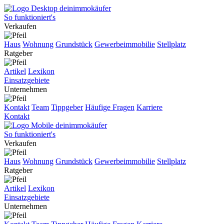
So funktioniert's
Verkaufen
Haus
Wohnung
Grundstück
Gewerbeimmobilie
Stellplatz
Ratgeber
Artikel
Lexikon
Einsatzgebiete
Unternehmen
Kontakt
Team
Tippgeber
Häufige Fragen
Karriere
Kontakt
So funktioniert's
Verkaufen
Haus
Wohnung
Grundstück
Gewerbeimmobilie
Stellplatz
Ratgeber
Artikel
Lexikon
Einsatzgebiete
Unternehmen