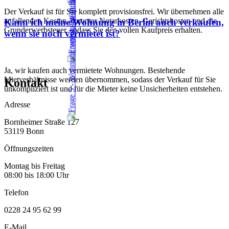
Der Verkauf ist für Sie komplett provisionsfrei. Wir übernehmen alle
anfallenden Kosten, darunter Notarkosten, Gerichtskosten und die
Kann ich meine Wohnung in Berlin auch verkaufen,
Grunderwerbsteuer, sodass Sie den vollen Kaufpreis erhalten.
wenn sie noch vermietet ist?
Ja, wir kaufen auch vermietete Wohnungen. Bestehende
Mietverhältnisse werden übernommen, sodass der Verkauf für Sie
Kontakt
unkompliziert ist und für die Mieter keine Unsicherheiten entstehen.
Adresse
Bornheimer Straße 127
53119 Bonn
Öffnungszeiten
Montag bis Freitag
08:00 bis 18:00 Uhr
Telefon
0228 24 95 62 99
E-Mail