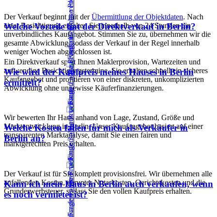
Der Verkauf beginnt mit der
Übermittlung der Objektdaten
. Nach
einer Besichtigung erhalten Sie innerhalb von 24 Stunden ein
Welche Vorteile hat der Direktverkauf in Berlin?
unverbindliches Kaufangebot. Stimmen Sie zu, übernehmen wir die
gesamte Abwicklung, sodass der Verkauf in der Regel innerhalb
weniger Wochen abgeschlossen ist.
Ein Direktverkauf spart Ihnen Maklerprovision, Wartezeiten und
aufwendige Besichtigungstermine. Sie erhalten schnell ein sicheres
Wie wird der Kaufpreis meines Hauses in Berlin
Kaufangebot und profitieren von einer diskreten, unkomplizierten
ermittelt?
Abwicklung ohne ungewisse Käuferfinanzierungen.
Wir bewerten Ihr Haus anhand von Lage, Zustand, Größe und
Marktentwicklung in Berlin. Unser Kaufangebot basiert auf einer
Welche Kosten fallen für mich als Verkäufer in
transparenten Marktanalyse, damit Sie einen fairen und
Berlin an?
marktgerechten Preis erhalten.
Der Verkauf ist für Sie komplett provisionsfrei. Wir übernehmen alle
anfallenden Kosten, darunter Notarkosten, Gerichtskosten und die
Kann ich mein Haus in Berlin auch verkaufen, wenn
Grunderwerbsteuer, sodass Sie den vollen Kaufpreis erhalten.
es noch vermietet ist?