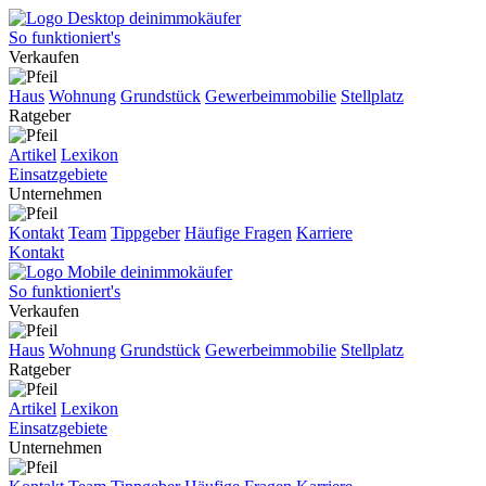
So funktioniert's
Verkaufen
Haus
Wohnung
Grundstück
Gewerbeimmobilie
Stellplatz
Ratgeber
Artikel
Lexikon
Einsatzgebiete
Unternehmen
Kontakt
Team
Tippgeber
Häufige Fragen
Karriere
Kontakt
So funktioniert's
Verkaufen
Haus
Wohnung
Grundstück
Gewerbeimmobilie
Stellplatz
Ratgeber
Artikel
Lexikon
Einsatzgebiete
Unternehmen