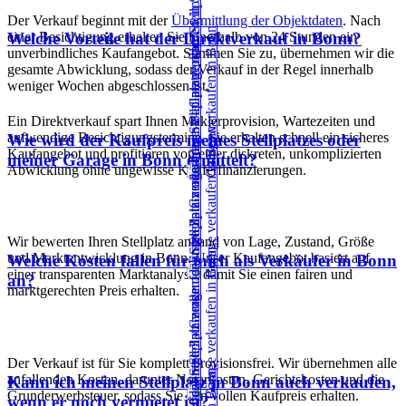
Der Verkauf beginnt mit der
Übermittlung der Objektdaten
. Nach
einer Besichtigung erhalten Sie innerhalb von 24 Stunden ein
Welche Vorteile hat der Direktverkauf in Bonn?
unverbindliches Kaufangebot. Stimmen Sie zu, übernehmen wir die
gesamte Abwicklung, sodass der Verkauf in der Regel innerhalb
weniger Wochen abgeschlossen ist.
Ein Direktverkauf spart Ihnen Maklerprovision, Wartezeiten und
aufwendige Besichtigungstermine. Sie erhalten schnell ein sicheres
Wie wird der Kaufpreis meines Stellplatzes oder
Kaufangebot und profitieren von einer diskreten, unkomplizierten
meiner Garage in Bonn ermittelt?
Abwicklung ohne ungewisse Käuferfinanzierungen.
Wir bewerten Ihren Stellplatz anhand von Lage, Zustand, Größe
und Marktentwicklung in Bonn. Unser Kaufangebot basiert auf
Welche Kosten fallen für mich als Verkäufer in Bonn
einer transparenten Marktanalyse, damit Sie einen fairen und
an?
marktgerechten Preis erhalten.
Der Verkauf ist für Sie komplett provisionsfrei. Wir übernehmen alle
anfallenden Kosten, darunter Notarkosten, Gerichtskosten und die
Kann ich meinen Stellplatz in Bonn auch verkaufen,
Grunderwerbsteuer, sodass Sie den vollen Kaufpreis erhalten.
wenn er noch vermietet ist?