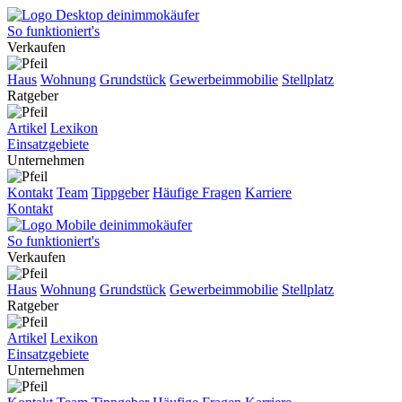
So funktioniert's
Verkaufen
Haus
Wohnung
Grundstück
Gewerbeimmobilie
Stellplatz
Ratgeber
Artikel
Lexikon
Einsatzgebiete
Unternehmen
Kontakt
Team
Tippgeber
Häufige Fragen
Karriere
Kontakt
So funktioniert's
Verkaufen
Haus
Wohnung
Grundstück
Gewerbeimmobilie
Stellplatz
Ratgeber
Artikel
Lexikon
Einsatzgebiete
Unternehmen