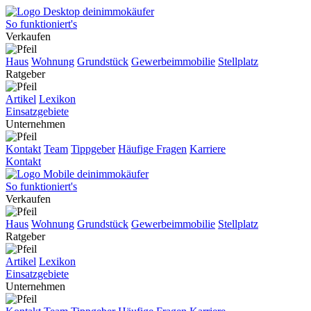
So funktioniert's
Verkaufen
Haus
Wohnung
Grundstück
Gewerbeimmobilie
Stellplatz
Ratgeber
Artikel
Lexikon
Einsatzgebiete
Unternehmen
Kontakt
Team
Tippgeber
Häufige Fragen
Karriere
Kontakt
So funktioniert's
Verkaufen
Haus
Wohnung
Grundstück
Gewerbeimmobilie
Stellplatz
Ratgeber
Artikel
Lexikon
Einsatzgebiete
Unternehmen