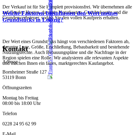
Der Verkauf ist für Sie komplett provisionsfrei. Wir übernehmen alle
anfallenden Kosten, darunter Notarkosten, Gerichtskosten und die
Welche Faktoren beeinflussen den Wert meines
Grunderwerbsteuer, sodass Sie den vollen Kaufpreis erhalten.
Grundstücks in Leipzig?
Der Wert eines Grundstücks hängt von verschiedenen Faktoren ab,
darunter Lage, Größe, Erschließung, Bebaubarkeit und bestehende
Kontakt
Nutzungsrechte. Auch Bebauungspläne und die Nachfrage in der
Region spielen eine Rolle. Wir analysieren alle relevanten Aspekte
Adresse
und machen Ihnen ein faires, marktgerechtes Kaufangebot.
Bornheimer Straße 127
53119 Bonn
Öffnungszeiten
Montag bis Freitag
08:00 bis 18:00 Uhr
Telefon
0228 24 95 62 99
E-Mail