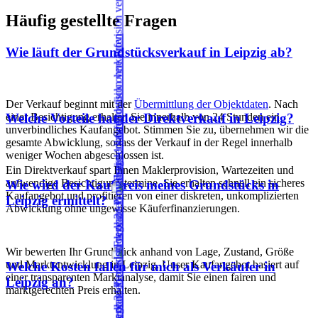
Häufig gestellte Fragen
Wie läuft der Grundstücksverkauf in Leipzig ab?
Der Verkauf beginnt mit der
Übermittlung der Objektdaten
. Nach
einer Besichtigung erhalten Sie innerhalb von 24 Stunden ein
Welche Vorteile hat der Direktverkauf in Leipzig?
unverbindliches Kaufangebot. Stimmen Sie zu, übernehmen wir die
gesamte Abwicklung, sodass der Verkauf in der Regel innerhalb
weniger Wochen abgeschlossen ist.
Ein Direktverkauf spart Ihnen Maklerprovision, Wartezeiten und
aufwendige Besichtigungstermine. Sie erhalten schnell ein sicheres
Wie wird der Kaufpreis meines Grundstücks in
Kaufangebot und profitieren von einer diskreten, unkomplizierten
Leipzig ermittelt?
Abwicklung ohne ungewisse Käuferfinanzierungen.
Wir bewerten Ihr Grundstück anhand von Lage, Zustand, Größe
und Marktentwicklung in Leipzig. Unser Kaufangebot basiert auf
Welche Kosten fallen für mich als Verkäufer in
einer transparenten Marktanalyse, damit Sie einen fairen und
Leipzig an?
marktgerechten Preis erhalten.