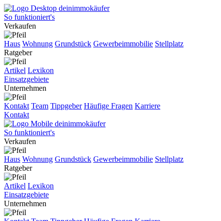
So funktioniert's
Verkaufen
Haus
Wohnung
Grundstück
Gewerbeimmobilie
Stellplatz
Ratgeber
Artikel
Lexikon
Einsatzgebiete
Unternehmen
Kontakt
Team
Tippgeber
Häufige Fragen
Karriere
Kontakt
So funktioniert's
Verkaufen
Haus
Wohnung
Grundstück
Gewerbeimmobilie
Stellplatz
Ratgeber
Artikel
Lexikon
Einsatzgebiete
Unternehmen