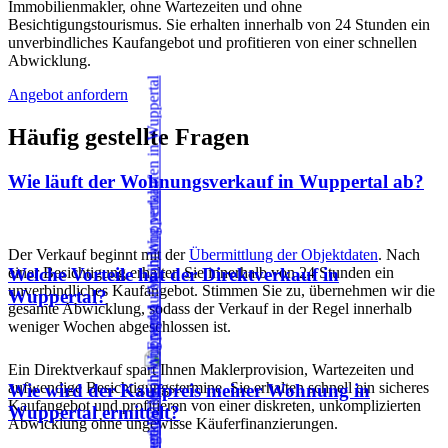
Immobilienmakler, ohne Wartezeiten und ohne
Besichtigungstourismus. Sie erhalten innerhalb von 24 Stunden ein
unverbindliches Kaufangebot und profitieren von einer schnellen
Abwicklung.
Angebot anfordern
Häufig gestellte Fragen
Wie läuft der Wohnungsverkauf in Wuppertal ab?
Der Verkauf beginnt mit der
Übermittlung der Objektdaten
. Nach
einer Besichtigung erhalten Sie innerhalb von 24 Stunden ein
Welche Vorteile hat der Direktverkauf in
unverbindliches Kaufangebot. Stimmen Sie zu, übernehmen wir die
Wuppertal?
gesamte Abwicklung, sodass der Verkauf in der Regel innerhalb
weniger Wochen abgeschlossen ist.
Ein Direktverkauf spart Ihnen Maklerprovision, Wartezeiten und
aufwendige Besichtigungstermine. Sie erhalten schnell ein sicheres
Wie wird der Kaufpreis meiner Wohnung in
Kaufangebot und profitieren von einer diskreten, unkomplizierten
Wuppertal ermittelt?
Abwicklung ohne ungewisse Käuferfinanzierungen.