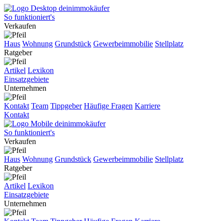
So funktioniert's
Verkaufen
Haus
Wohnung
Grundstück
Gewerbeimmobilie
Stellplatz
Ratgeber
Artikel
Lexikon
Einsatzgebiete
Unternehmen
Kontakt
Team
Tippgeber
Häufige Fragen
Karriere
Kontakt
So funktioniert's
Verkaufen
Haus
Wohnung
Grundstück
Gewerbeimmobilie
Stellplatz
Ratgeber
Artikel
Lexikon
Einsatzgebiete
Unternehmen