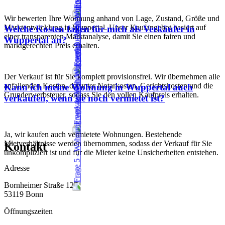
Wir bewerten Ihre Wohnung anhand von Lage, Zustand, Größe und
Marktentwicklung in Wuppertal. Unser Kaufangebot basiert auf
Welche Kosten fallen für mich als Verkäufer in
einer transparenten Marktanalyse, damit Sie einen fairen und
Wuppertal an?
marktgerechten Preis erhalten.
Der Verkauf ist für Sie komplett provisionsfrei. Wir übernehmen alle
anfallenden Kosten, darunter Notarkosten, Gerichtskosten und die
Kann ich meine Wohnung in Wuppertal auch
Grunderwerbsteuer, sodass Sie den vollen Kaufpreis erhalten.
verkaufen, wenn sie noch vermietet ist?
Ja, wir kaufen auch vermietete Wohnungen. Bestehende
Mietverhältnisse werden übernommen, sodass der Verkauf für Sie
Kontakt
unkompliziert ist und für die Mieter keine Unsicherheiten entstehen.
Adresse
Bornheimer Straße 127
53119 Bonn
Öffnungszeiten