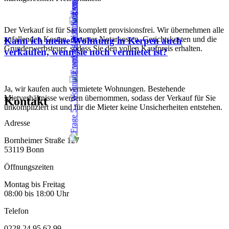
Der Verkauf ist für Sie komplett provisionsfrei. Wir übernehmen alle
anfallenden Kosten, darunter Notarkosten, Gerichtskosten und die
Kann ich meine Wohnung in Kerpen auch
Grunderwerbsteuer, sodass Sie den vollen Kaufpreis erhalten.
verkaufen, wenn sie noch vermietet ist?
Ja, wir kaufen auch vermietete Wohnungen. Bestehende
Mietverhältnisse werden übernommen, sodass der Verkauf für Sie
Kontakt
unkompliziert ist und für die Mieter keine Unsicherheiten entstehen.
Adresse
Bornheimer Straße 127
53119 Bonn
Öffnungszeiten
Montag bis Freitag
08:00 bis 18:00 Uhr
Telefon
0228 24 95 62 99