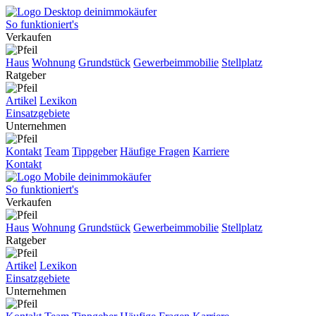
So funktioniert's
Verkaufen
Haus
Wohnung
Grundstück
Gewerbeimmobilie
Stellplatz
Ratgeber
Artikel
Lexikon
Einsatzgebiete
Unternehmen
Kontakt
Team
Tippgeber
Häufige Fragen
Karriere
Kontakt
So funktioniert's
Verkaufen
Haus
Wohnung
Grundstück
Gewerbeimmobilie
Stellplatz
Ratgeber
Artikel
Lexikon
Einsatzgebiete
Unternehmen