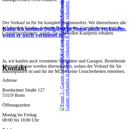
Der Verkauf ist für Sie komplett provisionsfrei. Wir übernehmen alle
anfallenden Kosten, darunter Notarkosten, Gerichtskosten und die
Kann ich meinen Stellplatz in Neuss auch verkaufen,
Grunderwerbsteuer, sodass Sie den vollen Kaufpreis erhalten.
wenn er noch vermietet ist?
Ja, wir kaufen auch vermietete Stellplätze und Garagen. Bestehende
Mietverhältnisse werden übernommen, sodass der Verkauf für Sie
Kontakt
unkompliziert ist und für die Mieter keine Unsicherheiten entstehen.
Adresse
Bornheimer Straße 127
53119 Bonn
Öffnungszeiten
Montag bis Freitag
08:00 bis 18:00 Uhr