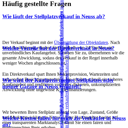
Häufig gestellte Fragen
Wie läuft der Stellplatzverkauf in Neuss ab?
Der Verkauf beginnt mit der
Übermittlung der Objektdaten
. Nach
einer Besichtigung erhalten Sie innerhalb von 24 Stunden ein
Welche Vorteile hat der Direktverkauf in Neuss?
unverbindliches Kaufangebot. Stimmen Sie zu, übernehmen wir die
gesamte Abwicklung, sodass der Verkauf in der Regel innerhalb
weniger Wochen abgeschlossen ist.
Ein Direktverkauf spart Ihnen Maklerprovision, Wartezeiten und
aufwendige Besichtigungstermine. Sie erhalten schnell ein sicheres
Wie wird der Kaufpreis meines Stellplatzes oder
Kaufangebot und profitieren von einer diskreten, unkomplizierten
meiner Garage in Neuss ermittelt?
Abwicklung ohne ungewisse Käuferfinanzierungen.
Wir bewerten Ihren Stellplatz anhand von Lage, Zustand, Größe
und Marktentwicklung in Neuss. Unser Kaufangebot basiert auf
Welche Kosten fallen für mich als Verkäufer in Neuss
einer transparenten Marktanalyse, damit Sie einen fairen und
an?
marktgerechten Preis erhalten.