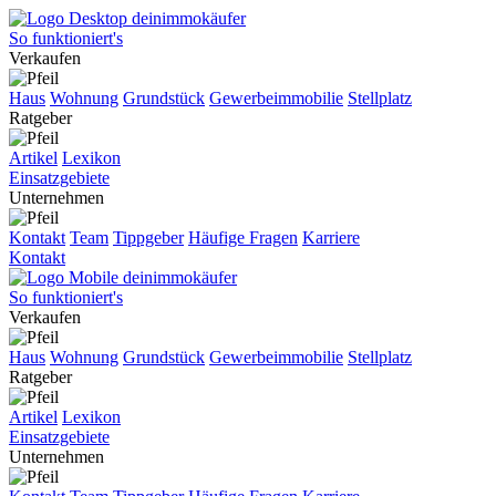
So funktioniert's
Verkaufen
Haus
Wohnung
Grundstück
Gewerbeimmobilie
Stellplatz
Ratgeber
Artikel
Lexikon
Einsatzgebiete
Unternehmen
Kontakt
Team
Tippgeber
Häufige Fragen
Karriere
Kontakt
So funktioniert's
Verkaufen
Haus
Wohnung
Grundstück
Gewerbeimmobilie
Stellplatz
Ratgeber
Artikel
Lexikon
Einsatzgebiete
Unternehmen