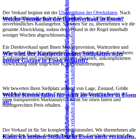
Der Verkauf beginnt mit der
Übermittlung der Objektdaten
. Nach
einer Besichtigung erhalten Sie innerhalb von 24 Stunden ein
Welche Vorteile hat der Direktverkauf in Essen?
unverbindliches Kaufangebot. Stimmen Sie zu, übernehmen wir die
gesamte Abwicklung, sodass der Verkauf in der Regel innerhalb
weniger Wochen abgeschlossen ist.
Ein Direktverkauf spart Ihnen Maklerprovision, Wartezeiten und
aufwendige Besichtigungstermine. Sie erhalten schnell ein sicheres
Wie wird der Kaufpreis meines Stellplatzes oder
Kaufangebot und profitieren von einer diskreten, unkomplizierten
meiner Garage in Essen ermittelt?
Abwicklung ohne ungewisse Käuferfinanzierungen.
Wir bewerten Ihren Stellplatz anhand von Lage, Zustand, Größe
und Marktentwicklung in Essen. Unser Kaufangebot basiert auf
Welche Kosten fallen für mich als Verkäufer in Essen
einer transparenten Marktanalyse, damit Sie einen fairen und
an?
marktgerechten Preis erhalten.
Der Verkauf ist für Sie komplett provisionsfrei. Wir übernehmen alle
anfallenden Kosten, darunter Notarkosten, Gerichtskosten und die
Kann ich meinen Stellplatz in Essen auch verkaufen,