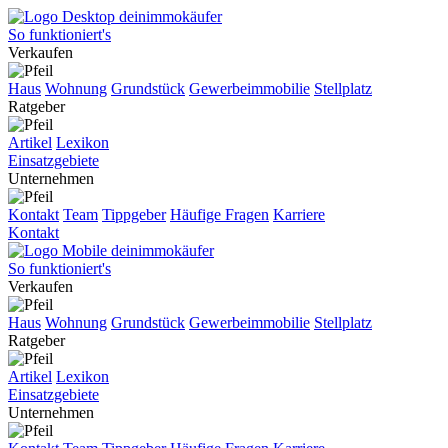
So funktioniert's
Verkaufen
Haus
Wohnung
Grundstück
Gewerbeimmobilie
Stellplatz
Ratgeber
Artikel
Lexikon
Einsatzgebiete
Unternehmen
Kontakt
Team
Tippgeber
Häufige Fragen
Karriere
Kontakt
So funktioniert's
Verkaufen
Haus
Wohnung
Grundstück
Gewerbeimmobilie
Stellplatz
Ratgeber
Artikel
Lexikon
Einsatzgebiete
Unternehmen