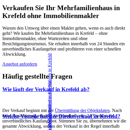
Verkaufen Sie Ihr Mehrfamilienhaus in
Krefeld ohne Immobilienmakler
Warum den Umweg über einen Makler gehen, wenn es auch direkt
geht? Wir kaufen Ihr Mehrfamilienhaus in Krefeld – ohne
Immobilienmakler, ohne Wartezeiten und ohne
Besichtigungstourismus. Sie erhalten innerhalb von 24 Stunden ein
unverbindliches Kaufangebot und profitieren von einer schnellen
Abwicklung.
Angebot anfordern
Häufig gestellte Fragen
Wie läuft der Verkauf in Krefeld ab?
Der Verkauf beginnt mit der
Übermittlung der Objektdaten
. Nach
einer Besichtigung erhalten Sie innerhalb von 24 Stunden ein
Welche Vorteile hat der Direktverkauf in Krefeld?
unverbindliches Kaufangebot. Stimmen Sie zu, übernehmen wir die
gesamte Abwicklung, sodass der Verkauf in der Regel innerhalb