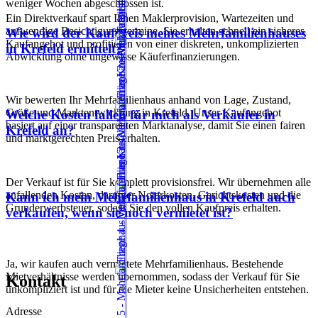
weniger Wochen abgeschlossen ist.
Ein Direktverkauf spart Ihnen Maklerprovision, Wartezeiten und
aufwendige Besichtigungstermine. Sie erhalten schnell ein sicheres
Wie wird der Kaufpreis meines Mehrfamilienhauses
Kaufangebot und profitieren von einer diskreten, unkomplizierten
in Krefeld ermittelt?
Abwicklung ohne ungewisse Käuferfinanzierungen.
Wir bewerten Ihr Mehrfamilienhaus anhand von Lage, Zustand,
Größe und Marktentwicklung in Krefeld. Unser Kaufangebot
Welche Kosten fallen für mich als Verkäufer in
basiert auf einer transparenten Marktanalyse, damit Sie einen fairen
Krefeld an?
und marktgerechten Preis erhalten.
Der Verkauf ist für Sie komplett provisionsfrei. Wir übernehmen alle
anfallenden Kosten, darunter Notarkosten, Gerichtskosten und die
Kann ich mein Mehrfamilienhaus in Krefeld auch
Grunderwerbsteuer, sodass Sie den vollen Kaufpreis erhalten.
verkaufen, wenn sie noch vermietet ist?
Ja, wir kaufen auch vermietete Mehrfamilienhaus. Bestehende
Mietverhältnisse werden übernommen, sodass der Verkauf für Sie
Kontakt
unkompliziert ist und für die Mieter keine Unsicherheiten entstehen.
Adresse