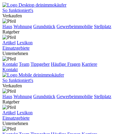
So funktioniert's
Verkaufen
Haus
Wohnung
Grundstück
Gewerbeimmobilie
Stellplatz
Ratgeber
Artikel
Lexikon
Einsatzgebiete
Unternehmen
Kontakt
Team
Tippgeber
Häufige Fragen
Karriere
Kontakt
So funktioniert's
Verkaufen
Haus
Wohnung
Grundstück
Gewerbeimmobilie
Stellplatz
Ratgeber
Artikel
Lexikon
Einsatzgebiete
Unternehmen