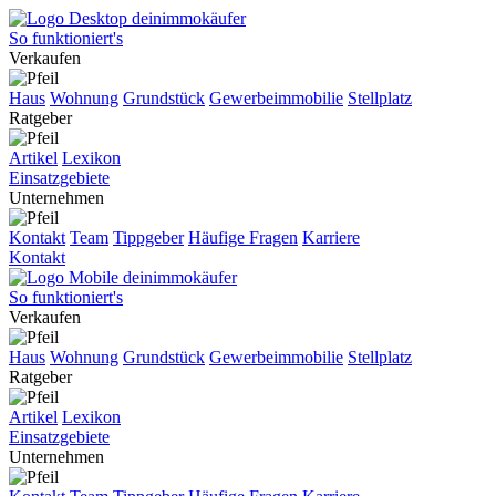
So funktioniert's
Verkaufen
Haus
Wohnung
Grundstück
Gewerbeimmobilie
Stellplatz
Ratgeber
Artikel
Lexikon
Einsatzgebiete
Unternehmen
Kontakt
Team
Tippgeber
Häufige Fragen
Karriere
Kontakt
So funktioniert's
Verkaufen
Haus
Wohnung
Grundstück
Gewerbeimmobilie
Stellplatz
Ratgeber
Artikel
Lexikon
Einsatzgebiete
Unternehmen