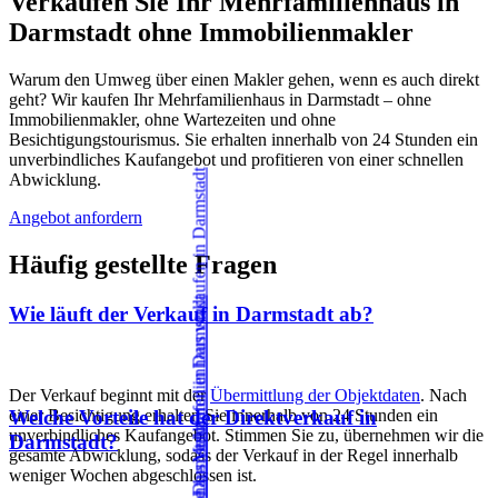
Verkaufen Sie Ihr Mehrfamilienhaus in
Darmstadt ohne Immobilienmakler
Warum den Umweg über einen Makler gehen, wenn es auch direkt
geht? Wir kaufen Ihr Mehrfamilienhaus in Darmstadt – ohne
Immobilienmakler, ohne Wartezeiten und ohne
Besichtigungstourismus. Sie erhalten innerhalb von 24 Stunden ein
unverbindliches Kaufangebot und profitieren von einer schnellen
Abwicklung.
Angebot anfordern
Häufig gestellte Fragen
Wie läuft der Verkauf in Darmstadt ab?
Der Verkauf beginnt mit der
Übermittlung der Objektdaten
. Nach
einer Besichtigung erhalten Sie innerhalb von 24 Stunden ein
Welche Vorteile hat der Direktverkauf in
unverbindliches Kaufangebot. Stimmen Sie zu, übernehmen wir die
Darmstadt?
gesamte Abwicklung, sodass der Verkauf in der Regel innerhalb
weniger Wochen abgeschlossen ist.