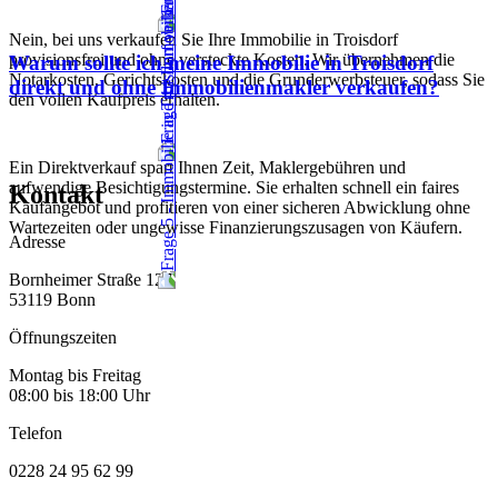
Nein, bei uns verkaufen Sie Ihre Immobilie in Troisdorf
provisionsfrei und ohne versteckte Kosten. Wir übernehmen die
Warum sollte ich meine Immobilie in Troisdorf
Notarkosten, Gerichtskosten und die Grunderwerbsteuer, sodass Sie
direkt und ohne Immobilienmakler verkaufen?
den vollen Kaufpreis erhalten.
Ein Direktverkauf spart Ihnen Zeit, Maklergebühren und
aufwendige Besichtigungstermine. Sie erhalten schnell ein faires
Kontakt
Kaufangebot und profitieren von einer sicheren Abwicklung ohne
Wartezeiten oder ungewisse Finanzierungszusagen von Käufern.
Adresse
Bornheimer Straße 127
53119 Bonn
Öffnungszeiten
Montag bis Freitag
08:00 bis 18:00 Uhr
Telefon
0228 24 95 62 99