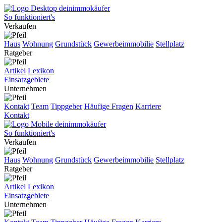
So funktioniert's
Verkaufen
Haus
Wohnung
Grundstück
Gewerbeimmobilie
Stellplatz
Ratgeber
Artikel
Lexikon
Einsatzgebiete
Unternehmen
Kontakt
Team
Tippgeber
Häufige Fragen
Karriere
Kontakt
So funktioniert's
Verkaufen
Haus
Wohnung
Grundstück
Gewerbeimmobilie
Stellplatz
Ratgeber
Artikel
Lexikon
Einsatzgebiete
Unternehmen