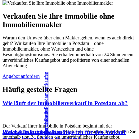
Verkaufen Sie Ihre Immobilie ohne
Immobilienmakler
Warum den Umweg über einen Makler gehen, wenn es auch direkt
geht? Wir kaufen Ihre Immobilie in Potsdam – ohne
Immobilienmakler, ohne Wartezeiten und ohne
Besichtigungstourismus. Sie erhalten innerhalb von 24 Stunden ein
unverbindliches Kaufangebot und profitieren von einer schnellen
Abwicklung.
Angebot anfordern
Häufig gestellte Fragen
Wie läuft der Immobilienverkauf in Potsdam ab?
Der Verkauf Ihrer Immobilie in Potsdam beginnt mit der
Übermittlung der Objektdaten
. Nach einer Besichtigung erhalten Sie
Welche Dokumente benötige ich für den Verkauf
innerhalb von 24 Stunden ein unverbindliches Kaufangebot.
meiner Immobilie in Potsdam?