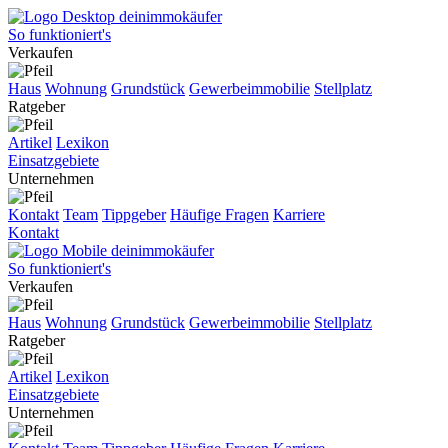
So funktioniert's
Verkaufen
Haus
Wohnung
Grundstück
Gewerbeimmobilie
Stellplatz
Ratgeber
Artikel
Lexikon
Einsatzgebiete
Unternehmen
Kontakt
Team
Tippgeber
Häufige Fragen
Karriere
Kontakt
So funktioniert's
Verkaufen
Haus
Wohnung
Grundstück
Gewerbeimmobilie
Stellplatz
Ratgeber
Artikel
Lexikon
Einsatzgebiete
Unternehmen