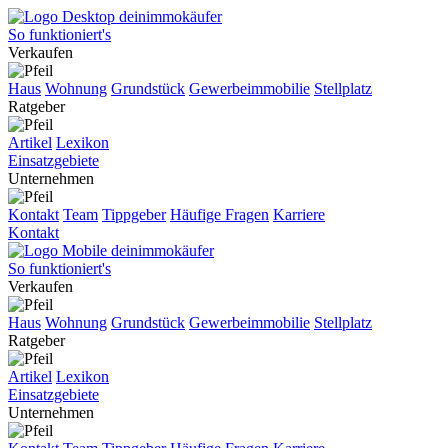
So funktioniert's
Verkaufen
Haus
Wohnung
Grundstück
Gewerbeimmobilie
Stellplatz
Ratgeber
Artikel
Lexikon
Einsatzgebiete
Unternehmen
Kontakt
Team
Tippgeber
Häufige Fragen
Karriere
Kontakt
So funktioniert's
Verkaufen
Haus
Wohnung
Grundstück
Gewerbeimmobilie
Stellplatz
Ratgeber
Artikel
Lexikon
Einsatzgebiete
Unternehmen