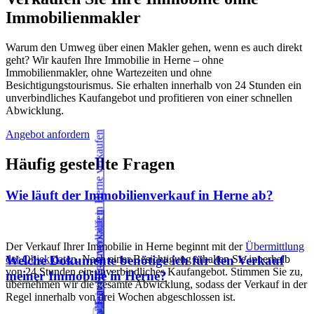
Immobilienmakler
Warum den Umweg über einen Makler gehen, wenn es auch direkt
geht? Wir kaufen Ihre Immobilie in Herne – ohne
Immobilienmakler, ohne Wartezeiten und ohne
Besichtigungstourismus. Sie erhalten innerhalb von 24 Stunden ein
unverbindliches Kaufangebot und profitieren von einer schnellen
Abwicklung.
Angebot anfordern
Häufig gestellte Fragen
Wie läuft der Immobilienverkauf in Herne ab?
Der Verkauf Ihrer Immobilie in Herne beginnt mit der
Übermittlung
der Objektdaten
. Nach einer Besichtigung erhalten Sie innerhalb
Welche Dokumente benötige ich für den Verkauf
von 24 Stunden ein unverbindliches Kaufangebot. Stimmen Sie zu,
meiner Immobilie in Herne?
übernehmen wir die gesamte Abwicklung, sodass der Verkauf in der
Regel innerhalb von drei Wochen abgeschlossen ist.