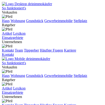
So funktioniert's
Verkaufen
Haus
Wohnung
Grundstück
Gewerbeimmobilie
Stellplatz
Ratgeber
Artikel
Lexikon
Einsatzgebiete
Unternehmen
Kontakt
Team
Tippgeber
Häufige Fragen
Karriere
Kontakt
So funktioniert's
Verkaufen
Haus
Wohnung
Grundstück
Gewerbeimmobilie
Stellplatz
Ratgeber
Artikel
Lexikon
Einsatzgebiete
Unternehmen