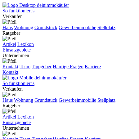
So funktioniert's
Verkaufen
Haus
Wohnung
Grundstück
Gewerbeimmobilie
Stellplatz
Ratgeber
Artikel
Lexikon
Einsatzgebiete
Unternehmen
Kontakt
Team
Tippgeber
Häufige Fragen
Karriere
Kontakt
So funktioniert's
Verkaufen
Haus
Wohnung
Grundstück
Gewerbeimmobilie
Stellplatz
Ratgeber
Artikel
Lexikon
Einsatzgebiete
Unternehmen