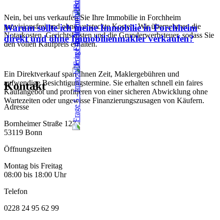
Nein, bei uns verkaufen Sie Ihre Immobilie in Forchheim
provisionsfrei und ohne versteckte Kosten. Wir übernehmen die
Warum sollte ich meine Immobilie in Forchheim
Notarkosten, Gerichtskosten und die Grunderwerbsteuer, sodass Sie
direkt und ohne Immobilienmakler verkaufen?
den vollen Kaufpreis erhalten.
Ein Direktverkauf spart Ihnen Zeit, Maklergebühren und
aufwendige Besichtigungstermine. Sie erhalten schnell ein faires
Kontakt
Kaufangebot und profitieren von einer sicheren Abwicklung ohne
Wartezeiten oder ungewisse Finanzierungszusagen von Käufern.
Adresse
Bornheimer Straße 127
53119 Bonn
Öffnungszeiten
Montag bis Freitag
08:00 bis 18:00 Uhr
Telefon
0228 24 95 62 99