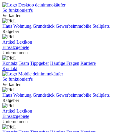
So funktioniert's
Verkaufen
Haus
Wohnung
Grundstück
Gewerbeimmobilie
Stellplatz
Ratgeber
Artikel
Lexikon
Einsatzgebiete
Unternehmen
Kontakt
Team
Tippgeber
Häufige Fragen
Karriere
Kontakt
So funktioniert's
Verkaufen
Haus
Wohnung
Grundstück
Gewerbeimmobilie
Stellplatz
Ratgeber
Artikel
Lexikon
Einsatzgebiete
Unternehmen