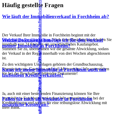
Häufig gestellte Fragen
Wie läuft der Immobilienverkauf in Forchheim ab?
Der Verkauf Ihrer Immobilie in Forchheim beginnt mit der
Übermittlung der Objektdaten
. Nach einer Besichtigung erhalten Sie
Welche Dokumente benötige ich für den Verkauf
innerhalb von 24 Stunden ein unverbindliches Kaufangebot.
meiner Immobilie in Forchheim?
Stimmen Sie zu, übernehmen wir die gesamte Abwicklung, sodass
der Verkauf in der Regel innerhalb von drei Wochen abgeschlossen
ist.
Zu den wichtigsten Unterlagen gehören der Grundbuchauszug,
Energieausweis, Grundriss und ggf. Mietverträge. Wir unterstützen
Kann ich meine Immobilie in Forchheim auch mit
Sie bei der Beschaffung fehlender Dokumente!
laufendem Kredit verkaufen?
Ja, auch mit einer bestehenden Finanzierung können Sie Ihre
Immobilie in Forchheim verkaufen. Wir unterstützen Sie bei der
Fallen für mich als Verkäufer in Forchheim
Kreditablösung und sorgen für eine reibungslose Abwicklung mit
zusätzliche Kosten an?
Ihrer Bank.