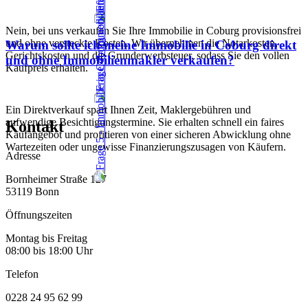
Nein, bei uns verkaufen Sie Ihre Immobilie in Coburg provisionsfrei
und ohne versteckte Kosten. Wir übernehmen die Notarkosten,
Warum sollte ich meine Immobilie in Coburg direkt
Gerichtskosten und die Grunderwerbsteuer, sodass Sie den vollen
und ohne Immobilienmakler verkaufen?
Kaufpreis erhalten.
Ein Direktverkauf spart Ihnen Zeit, Maklergebühren und
aufwendige Besichtigungstermine. Sie erhalten schnell ein faires
Kontakt
Kaufangebot und profitieren von einer sicheren Abwicklung ohne
Wartezeiten oder ungewisse Finanzierungszusagen von Käufern.
Adresse
Bornheimer Straße 127
53119 Bonn
Öffnungszeiten
Montag bis Freitag
08:00 bis 18:00 Uhr
Telefon
0228 24 95 62 99