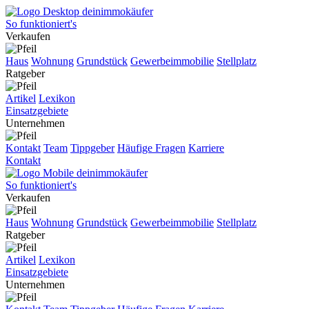
So funktioniert's
Verkaufen
Haus
Wohnung
Grundstück
Gewerbeimmobilie
Stellplatz
Ratgeber
Artikel
Lexikon
Einsatzgebiete
Unternehmen
Kontakt
Team
Tippgeber
Häufige Fragen
Karriere
Kontakt
So funktioniert's
Verkaufen
Haus
Wohnung
Grundstück
Gewerbeimmobilie
Stellplatz
Ratgeber
Artikel
Lexikon
Einsatzgebiete
Unternehmen