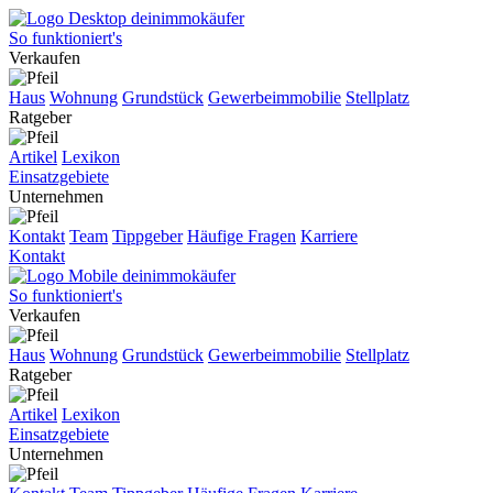
So funktioniert's
Verkaufen
Haus
Wohnung
Grundstück
Gewerbeimmobilie
Stellplatz
Ratgeber
Artikel
Lexikon
Einsatzgebiete
Unternehmen
Kontakt
Team
Tippgeber
Häufige Fragen
Karriere
Kontakt
So funktioniert's
Verkaufen
Haus
Wohnung
Grundstück
Gewerbeimmobilie
Stellplatz
Ratgeber
Artikel
Lexikon
Einsatzgebiete
Unternehmen