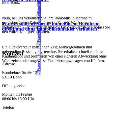
Ihrer Bank.
Nein, bei uns verkaufen Sie Ihre Immobilie in Bornheim
provisionsfrei und ohne versteckte Kosten. Wir übernehmen die
Warum sollte ich meine Immobilie in Bornheim
Notarkosten, Gerichtskosten und die Grunderwerbsteuer, sodass Sie
direkt und ohne Immobilienmakler verkaufen?
den vollen Kaufpreis erhalten.
Ein Direktverkauf spart Ihnen Zeit, Maklergebühren und
aufwendige Besichtigungstermine. Sie erhalten schnell ein faires
Kontakt
Kaufangebot und profitieren von einer sicheren Abwicklung ohne
Wartezeiten oder ungewisse Finanzierungszusagen von Käufern.
Adresse
Bornheimer Straße 127
53119 Bonn
Öffnungszeiten
Montag bis Freitag
08:00 bis 18:00 Uhr
Telefon