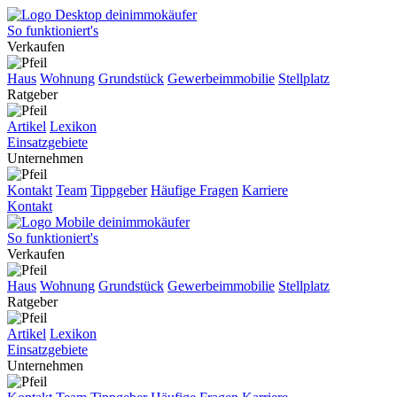
So funktioniert's
Verkaufen
Haus
Wohnung
Grundstück
Gewerbeimmobilie
Stellplatz
Ratgeber
Artikel
Lexikon
Einsatzgebiete
Unternehmen
Kontakt
Team
Tippgeber
Häufige Fragen
Karriere
Kontakt
So funktioniert's
Verkaufen
Haus
Wohnung
Grundstück
Gewerbeimmobilie
Stellplatz
Ratgeber
Artikel
Lexikon
Einsatzgebiete
Unternehmen