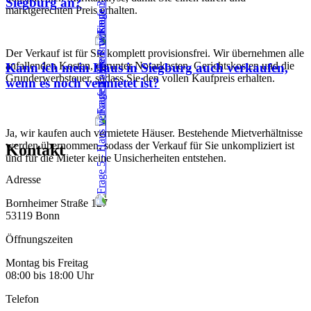
Siegburg an?
marktgerechten Preis erhalten.
Der Verkauf ist für Sie komplett provisionsfrei. Wir übernehmen alle
anfallenden Kosten, darunter Notarkosten, Gerichtskosten und die
Kann ich mein Haus in Siegburg auch verkaufen,
Grunderwerbsteuer, sodass Sie den vollen Kaufpreis erhalten.
wenn es noch vermietet ist?
Ja, wir kaufen auch vermietete Häuser. Bestehende Mietverhältnisse
werden übernommen, sodass der Verkauf für Sie unkompliziert ist
Kontakt
und für die Mieter keine Unsicherheiten entstehen.
Adresse
Bornheimer Straße 127
53119 Bonn
Öffnungszeiten
Montag bis Freitag
08:00 bis 18:00 Uhr
Telefon