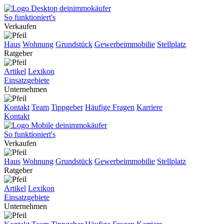
So funktioniert's
Verkaufen
Haus
Wohnung
Grundstück
Gewerbeimmobilie
Stellplatz
Ratgeber
Artikel
Lexikon
Einsatzgebiete
Unternehmen
Kontakt
Team
Tippgeber
Häufige Fragen
Karriere
Kontakt
So funktioniert's
Verkaufen
Haus
Wohnung
Grundstück
Gewerbeimmobilie
Stellplatz
Ratgeber
Artikel
Lexikon
Einsatzgebiete
Unternehmen