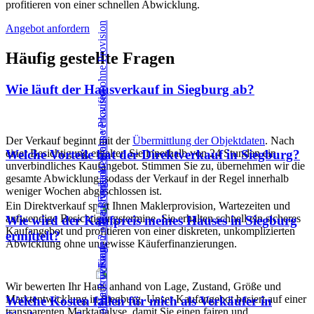
profitieren von einer schnellen Abwicklung.
Angebot anfordern
Häufig gestellte Fragen
Wie läuft der Hausverkauf in Siegburg ab?
Der Verkauf beginnt mit der
Übermittlung der Objektdaten
. Nach
einer Besichtigung erhalten Sie innerhalb von 24 Stunden ein
Welche Vorteile hat der Direktverkauf in Siegburg?
unverbindliches Kaufangebot. Stimmen Sie zu, übernehmen wir die
gesamte Abwicklung, sodass der Verkauf in der Regel innerhalb
weniger Wochen abgeschlossen ist.
Ein Direktverkauf spart Ihnen Maklerprovision, Wartezeiten und
aufwendige Besichtigungstermine. Sie erhalten schnell ein sicheres
Wie wird der Kaufpreis meines Hauses in Siegburg
Kaufangebot und profitieren von einer diskreten, unkomplizierten
ermittelt?
Abwicklung ohne ungewisse Käuferfinanzierungen.
Wir bewerten Ihr Haus anhand von Lage, Zustand, Größe und
Marktentwicklung in Siegburg. Unser Kaufangebot basiert auf einer
Welche Kosten fallen für mich als Verkäufer in
transparenten Marktanalyse, damit Sie einen fairen und