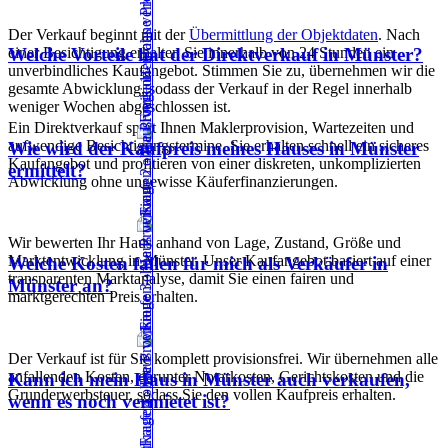
Der Verkauf beginnt mit der
Übermittlung der Objektdaten
. Nach
einer Besichtigung erhalten Sie innerhalb von 24 Stunden ein
Welche Vorteile hat der Direktverkauf in Münster?
unverbindliches Kaufangebot. Stimmen Sie zu, übernehmen wir die
gesamte Abwicklung, sodass der Verkauf in der Regel innerhalb
weniger Wochen abgeschlossen ist.
Ein Direktverkauf spart Ihnen Maklerprovision, Wartezeiten und
aufwendige Besichtigungstermine. Sie erhalten schnell ein sicheres
Wie wird der Kaufpreis meines Hauses in Münster
Kaufangebot und profitieren von einer diskreten, unkomplizierten
ermittelt?
Abwicklung ohne ungewisse Käuferfinanzierungen.
Wir bewerten Ihr Haus anhand von Lage, Zustand, Größe und
Marktentwicklung in Münster. Unser Kaufangebot basiert auf einer
Welche Kosten fallen für mich als Verkäufer in
transparenten Marktanalyse, damit Sie einen fairen und
Münster an?
marktgerechten Preis erhalten.
Der Verkauf ist für Sie komplett provisionsfrei. Wir übernehmen alle
anfallenden Kosten, darunter Notarkosten, Gerichtskosten und die
Kann ich mein Haus in Münster auch verkaufen,
Grunderwerbsteuer, sodass Sie den vollen Kaufpreis erhalten.
wenn es noch vermietet ist?