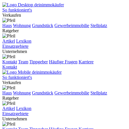
So funktioniert's
Verkaufen
Haus
Wohnung
Grundstück
Gewerbeimmobilie
Stellplatz
Ratgeber
Artikel
Lexikon
Einsatzgebiete
Unternehmen
Kontakt
Team
Tippgeber
Häufige Fragen
Karriere
Kontakt
So funktioniert's
Verkaufen
Haus
Wohnung
Grundstück
Gewerbeimmobilie
Stellplatz
Ratgeber
Artikel
Lexikon
Einsatzgebiete
Unternehmen