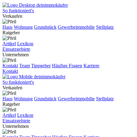
So funktioniert's
Verkaufen
Haus
Wohnung
Grundstück
Gewerbeimmobilie
Stellplatz
Ratgeber
Artikel
Lexikon
Einsatzgebiete
Unternehmen
Kontakt
Team
Tippgeber
Häufige Fragen
Karriere
Kontakt
So funktioniert's
Verkaufen
Haus
Wohnung
Grundstück
Gewerbeimmobilie
Stellplatz
Ratgeber
Artikel
Lexikon
Einsatzgebiete
Unternehmen