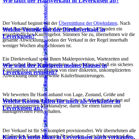
Wie läuft der Hausverkauf in Leverkusen ab?
Der Verkauf beginnt mit der
Übermittlung der Objektdaten
. Nach
einer Besichtigung erhalten Sie innerhalb von 24 Stunden ein
Welche Vorteile hat der Direktverkauf in
unverbindliches Kaufangebot. Stimmen Sie zu, übernehmen wir die
Leverkusen?
gesamte Abwicklung, sodass der Verkauf in der Regel innerhalb
weniger Wochen abgeschlossen ist.
Ein Direktverkauf spart Ihnen Maklerprovision, Wartezeiten und
aufwendige Besichtigungstermine. Sie erhalten schnell ein sicheres
Wie wird der Kaufpreis meines Hauses in
Kaufangebot und profitieren von einer diskreten, unkomplizierten
Leverkusen ermittelt?
Abwicklung ohne ungewisse Käuferfinanzierungen.
Wir bewerten Ihr Haus anhand von Lage, Zustand, Größe und
Marktentwicklung in Leverkusen. Unser Kaufangebot basiert auf
Welche Kosten fallen für mich als Verkäufer in
einer transparenten Marktanalyse, damit Sie einen fairen und
Leverkusen an?
marktgerechten Preis erhalten.
Der Verkauf ist für Sie komplett provisionsfrei. Wir übernehmen alle
anfallenden Kosten, darunter Notarkosten, Gerichtskosten und die
Kann ich mein Haus in Leverkusen auch verkaufen,