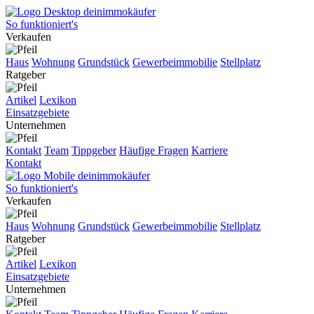
So funktioniert's
Verkaufen
Haus
Wohnung
Grundstück
Gewerbeimmobilie
Stellplatz
Ratgeber
Artikel
Lexikon
Einsatzgebiete
Unternehmen
Kontakt
Team
Tippgeber
Häufige Fragen
Karriere
Kontakt
So funktioniert's
Verkaufen
Haus
Wohnung
Grundstück
Gewerbeimmobilie
Stellplatz
Ratgeber
Artikel
Lexikon
Einsatzgebiete
Unternehmen