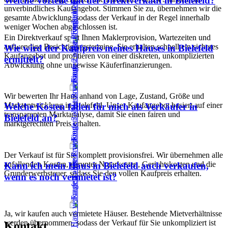
Welche Vorteile hat der Direktverkauf in Bielefeld?
unverbindliches Kaufangebot. Stimmen Sie zu, übernehmen wir die
gesamte Abwicklung, sodass der Verkauf in der Regel innerhalb
weniger Wochen abgeschlossen ist.
Ein Direktverkauf spart Ihnen Maklerprovision, Wartezeiten und
aufwendige Besichtigungstermine. Sie erhalten schnell ein sicheres
Wie wird der Kaufpreis meines Hauses in Bielefeld
Kaufangebot und profitieren von einer diskreten, unkomplizierten
ermittelt?
Abwicklung ohne ungewisse Käuferfinanzierungen.
Wir bewerten Ihr Haus anhand von Lage, Zustand, Größe und
Marktentwicklung in Bielefeld. Unser Kaufangebot basiert auf einer
Welche Kosten fallen für mich als Verkäufer in
transparenten Marktanalyse, damit Sie einen fairen und
Bielefeld an?
marktgerechten Preis erhalten.
Der Verkauf ist für Sie komplett provisionsfrei. Wir übernehmen alle
anfallenden Kosten, darunter Notarkosten, Gerichtskosten und die
Kann ich mein Haus in Bielefeld auch verkaufen,
Grunderwerbsteuer, sodass Sie den vollen Kaufpreis erhalten.
wenn es noch vermietet ist?
Ja, wir kaufen auch vermietete Häuser. Bestehende Mietverhältnisse
werden übernommen, sodass der Verkauf für Sie unkompliziert ist
Kontakt