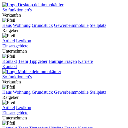
So funktioniert's
Verkaufen
Haus
Wohnung
Grundstück
Gewerbeimmobilie
Stellplatz
Ratgeber
Artikel
Lexikon
Einsatzgebiete
Unternehmen
Kontakt
Team
Tippgeber
Häufige Fragen
Karriere
Kontakt
So funktioniert's
Verkaufen
Haus
Wohnung
Grundstück
Gewerbeimmobilie
Stellplatz
Ratgeber
Artikel
Lexikon
Einsatzgebiete
Unternehmen