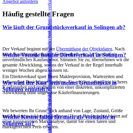
Angebot anfordern
Häufig gestellte Fragen
Wie läuft der Grundstücksverkauf in Solingen ab?
Der Verkauf beginnt mit der
Übermittlung der Objektdaten
. Nach
einer Besichtigung erhalten Sie innerhalb von 24 Stunden ein
Welche Vorteile hat der Direktverkauf in Solingen?
unverbindliches Kaufangebot. Stimmen Sie zu, übernehmen wir die
gesamte Abwicklung, sodass der Verkauf in der Regel innerhalb
weniger Wochen abgeschlossen ist.
Ein Direktverkauf spart Ihnen Maklerprovision, Wartezeiten und
aufwendige Besichtigungstermine. Sie erhalten schnell ein sicheres
Wie wird der Kaufpreis meines Grundstücks in
Kaufangebot und profitieren von einer diskreten, unkomplizierten
Solingen ermittelt?
Abwicklung ohne ungewisse Käuferfinanzierungen.
Wir bewerten Ihr Grundstück anhand von Lage, Zustand, Größe
und Marktentwicklung in Solingen. Unser Kaufangebot basiert auf
Welche Kosten fallen für mich als Verkäufer in
einer transparenten Marktanalyse, damit Sie einen fairen und
Solingen an?
marktgerechten Preis erhalten.