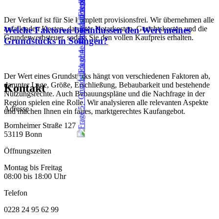
Der Verkauf ist für Sie komplett provisionsfrei. Wir übernehmen alle
anfallenden Kosten, darunter Notarkosten, Gerichtskosten und die
Welche Faktoren beeinflussen den Wert meines
Grunderwerbsteuer, sodass Sie den vollen Kaufpreis erhalten.
Grundstücks in Solingen?
Der Wert eines Grundstücks hängt von verschiedenen Faktoren ab,
darunter Lage, Größe, Erschließung, Bebaubarkeit und bestehende
Kontakt
Nutzungsrechte. Auch Bebauungspläne und die Nachfrage in der
Region spielen eine Rolle. Wir analysieren alle relevanten Aspekte
Adresse
und machen Ihnen ein faires, marktgerechtes Kaufangebot.
Bornheimer Straße 127
53119 Bonn
Öffnungszeiten
Montag bis Freitag
08:00 bis 18:00 Uhr
Telefon
0228 24 95 62 99