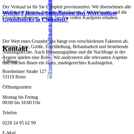
Der Verkauf ist für Sie komplett provisionsfrei. Wir übernehmen alle
anfallenden Kosten, darunter Notarkosten, Gerichtskosten und die
Welche Faktoren beeinflussen den Wert meines
Grunderwerbsteuer, sodass Sie den vollen Kaufpreis erhalten.
Grundstücks in Chemnitz?
Der Wert eines Grundstücks hängt von verschiedenen Faktoren ab,
darunter Lage, Größe, Erschließung, Bebaubarkeit und bestehende
Kontakt
Nutzungsrechte. Auch Bebauungspläne und die Nachfrage in der
Region spielen eine Rolle. Wir analysieren alle relevanten Aspekte
Adresse
und machen Ihnen ein faires, marktgerechtes Kaufangebot.
Bornheimer Straße 127
53119 Bonn
Öffnungszeiten
Montag bis Freitag
08:00 bis 18:00 Uhr
Telefon
0228 24 95 62 99
E-Mail