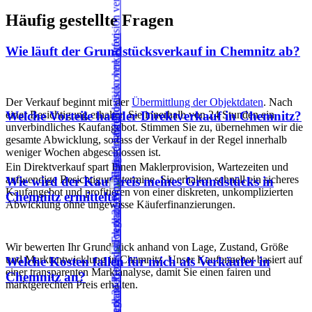
Häufig gestellte Fragen
Wie läuft der Grundstücksverkauf in Chemnitz ab?
Der Verkauf beginnt mit der
Übermittlung der Objektdaten
. Nach
einer Besichtigung erhalten Sie innerhalb von 24 Stunden ein
Welche Vorteile hat der Direktverkauf in Chemnitz?
unverbindliches Kaufangebot. Stimmen Sie zu, übernehmen wir die
gesamte Abwicklung, sodass der Verkauf in der Regel innerhalb
weniger Wochen abgeschlossen ist.
Ein Direktverkauf spart Ihnen Maklerprovision, Wartezeiten und
aufwendige Besichtigungstermine. Sie erhalten schnell ein sicheres
Wie wird der Kaufpreis meines Grundstücks in
Kaufangebot und profitieren von einer diskreten, unkomplizierten
Chemnitz ermittelt?
Abwicklung ohne ungewisse Käuferfinanzierungen.
Wir bewerten Ihr Grundstück anhand von Lage, Zustand, Größe
und Marktentwicklung in Chemnitz. Unser Kaufangebot basiert auf
Welche Kosten fallen für mich als Verkäufer in
einer transparenten Marktanalyse, damit Sie einen fairen und
Chemnitz an?
marktgerechten Preis erhalten.