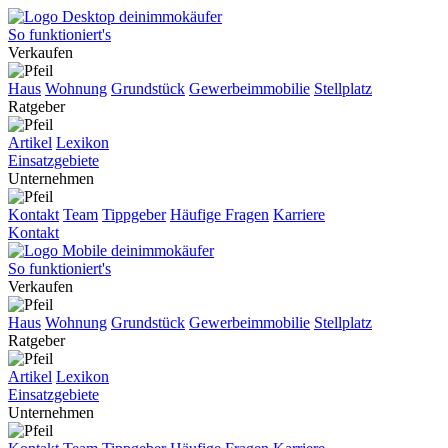
So funktioniert's
Verkaufen
Haus
Wohnung
Grundstück
Gewerbeimmobilie
Stellplatz
Ratgeber
Artikel
Lexikon
Einsatzgebiete
Unternehmen
Kontakt
Team
Tippgeber
Häufige Fragen
Karriere
Kontakt
So funktioniert's
Verkaufen
Haus
Wohnung
Grundstück
Gewerbeimmobilie
Stellplatz
Ratgeber
Artikel
Lexikon
Einsatzgebiete
Unternehmen