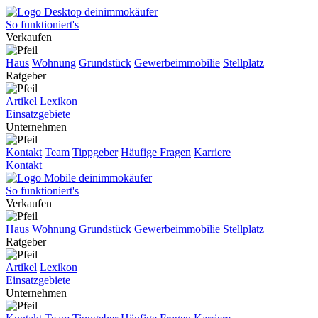
So funktioniert's
Verkaufen
Haus
Wohnung
Grundstück
Gewerbeimmobilie
Stellplatz
Ratgeber
Artikel
Lexikon
Einsatzgebiete
Unternehmen
Kontakt
Team
Tippgeber
Häufige Fragen
Karriere
Kontakt
So funktioniert's
Verkaufen
Haus
Wohnung
Grundstück
Gewerbeimmobilie
Stellplatz
Ratgeber
Artikel
Lexikon
Einsatzgebiete
Unternehmen