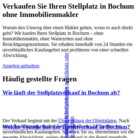
Verkaufen Sie Ihren Stellplatz in Bochum
ohne Immobilienmakler
Warum den Umweg über einen Makler gehen, wenn es auch direkt
geht? Wir kaufen Ihren Stellplatz in Bochum – ohne
Immobilienmakler, ohne Wartezeiten und ohne
Besichtigungstourismus. Sie erhalten innerhalb von 24 Stunden ein
unverbindliches Kaufangebot und profitieren von einer schnellen
Abwicklung.
Angebot anfordern
Häufig gestellte Fragen
Wie läuft der Stellplatzverkauf in Bochum ab?
Der Verkauf beginnt mit der
Übermittlung der Objektdaten
. Nach
einer Besichtigung erhalten Sie innerhalb von 24 Stunden ein
Welche Vorteile hat der Direktverkauf in Bochum?
unverbindliches Kaufangebot. Stimmen Sie zu, übernehmen wir die
gesamte Abwicklung, sodass der Verkauf in der Regel innerhalb