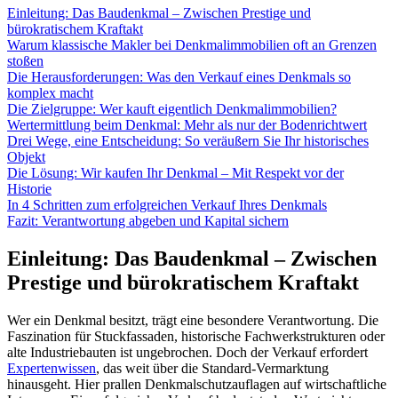
Einleitung: Das Baudenkmal – Zwischen Prestige und
bürokratischem Kraftakt
Warum klassische Makler bei Denkmalimmobilien oft an Grenzen
stoßen
Die Herausforderungen: Was den Verkauf eines Denkmals so
komplex macht
Die Zielgruppe: Wer kauft eigentlich Denkmalimmobilien?
Wertermittlung beim Denkmal: Mehr als nur der Bodenrichtwert
Drei Wege, eine Entscheidung: So veräußern Sie Ihr historisches
Objekt
Die Lösung: Wir kaufen Ihr Denkmal – Mit Respekt vor der
Historie
In 4 Schritten zum erfolgreichen Verkauf Ihres Denkmals
Fazit: Verantwortung abgeben und Kapital sichern
Einleitung: Das Baudenkmal – Zwischen
Prestige und bürokratischem Kraftakt
Wer ein Denkmal besitzt, trägt eine besondere Verantwortung. Die
Faszination für Stuckfassaden, historische Fachwerkstrukturen oder
alte Industriebauten ist ungebrochen. Doch der Verkauf erfordert
Expertenwissen
, das weit über die Standard-Vermarktung
hinausgeht. Hier prallen Denkmalschutzauflagen auf wirtschaftliche