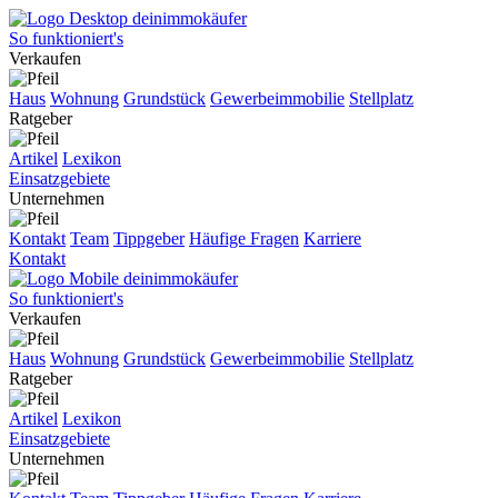
So funktioniert's
Verkaufen
Haus
Wohnung
Grundstück
Gewerbeimmobilie
Stellplatz
Ratgeber
Artikel
Lexikon
Einsatzgebiete
Unternehmen
Kontakt
Team
Tippgeber
Häufige Fragen
Karriere
Kontakt
So funktioniert's
Verkaufen
Haus
Wohnung
Grundstück
Gewerbeimmobilie
Stellplatz
Ratgeber
Artikel
Lexikon
Einsatzgebiete
Unternehmen