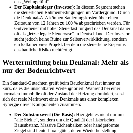
das „Wohngefühl“.
Der Kapitalanleger (Investor):
In diesem Segment stehen
die steuerlichen Rahmenbedingungen im Vordergrund. Durch
die Denkmal-AfA können Sanierungskosten über einen
Zeitraum von 12 Jahren zu 100 % abgeschrieben werden. Für
Gutverdiener mit hoher Steuerlast fungiert das Denkmal daher
oft als „letzte legale Steueroase“ in Deutschland. Der Investor
sucht jedoch keine Ruine zur Selbstverwirklichung, sondern
ein kalkulierbares Projekt, bei dem die steuerliche Ersparnis
das bauliche Risiko rechtfertigt.
Wertermittlung beim Denkmal: Mehr als
nur der Bodenrichtwert
Ein Standard-Gutachten greift beim Baudenkmal fast immer zu
kurz, da es die unsichtbaren Werte ignoriert. Während bei einer
normalen Immobilie oft der Zustand der Heizung dominiert, setzt
sich der reale Marktwert eines Denkmals aus einer komplexen
Synergie dreier Komponenten zusammen:
Der Substanzwert (Die Basis):
Hier geht es nicht nur um
"alte Steine", sondern um die Qualität der historischen
Bausubstanz. Massive Eichenbalken oder handgeformte
Ziegel sind heute Luxusgüter, deren Wiederherstellung