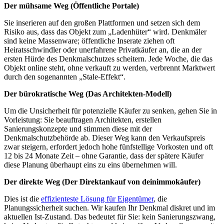
Der mühsame Weg (Öffentliche Portale)
Sie inserieren auf den großen Plattformen und setzen sich dem
Risiko aus, dass das Objekt zum „Ladenhüter“ wird. Denkmäler
sind keine Massenware; öffentliche Inserate ziehen oft
Heiratsschwindler oder unerfahrene Privatkäufer an, die an der
ersten Hürde des Denkmalschutzes scheitern. Jede Woche, die das
Objekt online steht, ohne verkauft zu werden, verbrennt Marktwert
durch den sogenannten „Stale-Effekt“.
Der bürokratische Weg (Das Architekten-Modell)
Um die Unsicherheit für potenzielle Käufer zu senken, gehen Sie in
Vorleistung: Sie beauftragen Architekten, erstellen
Sanierungskonzepte und stimmen diese mit der
Denkmalschutzbehörde ab. Dieser Weg kann den Verkaufspreis
zwar steigern, erfordert jedoch hohe fünfstellige Vorkosten und oft
12 bis 24 Monate Zeit – ohne Garantie, dass der spätere Käufer
diese Planung überhaupt eins zu eins übernehmen will.
Der direkte Weg (Der Direktankauf von deinimmokäufer)
Dies ist die
effizienteste Lösung für Eigentümer
, die
Planungssicherheit suchen. Wir kaufen Ihr Denkmal diskret und im
aktuellen Ist-Zustand. Das bedeutet für Sie: kein Sanierungszwang,