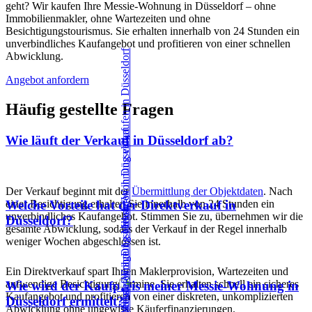
geht? Wir kaufen Ihre Messie-Wohnung in Düsseldorf – ohne
Immobilienmakler, ohne Wartezeiten und ohne
Besichtigungstourismus. Sie erhalten innerhalb von 24 Stunden ein
unverbindliches Kaufangebot und profitieren von einer schnellen
Abwicklung.
Angebot anfordern
Häufig gestellte Fragen
Wie läuft der Verkauf in Düsseldorf ab?
Der Verkauf beginnt mit der
Übermittlung der Objektdaten
. Nach
einer Besichtigung erhalten Sie innerhalb von 24 Stunden ein
Welche Vorteile hat der Direktverkauf in
unverbindliches Kaufangebot. Stimmen Sie zu, übernehmen wir die
Düsseldorf?
gesamte Abwicklung, sodass der Verkauf in der Regel innerhalb
weniger Wochen abgeschlossen ist.
Ein Direktverkauf spart Ihnen Maklerprovision, Wartezeiten und
aufwendige Besichtigungstermine. Sie erhalten schnell ein sicheres
Wie wird der Kaufpreis meiner Messie-Wohnung in
Kaufangebot und profitieren von einer diskreten, unkomplizierten
Düsseldorf ermittelt?
Abwicklung ohne ungewisse Käuferfinanzierungen.