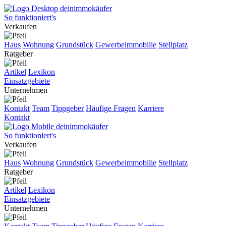
So funktioniert's
Verkaufen
Haus
Wohnung
Grundstück
Gewerbeimmobilie
Stellplatz
Ratgeber
Artikel
Lexikon
Einsatzgebiete
Unternehmen
Kontakt
Team
Tippgeber
Häufige Fragen
Karriere
Kontakt
So funktioniert's
Verkaufen
Haus
Wohnung
Grundstück
Gewerbeimmobilie
Stellplatz
Ratgeber
Artikel
Lexikon
Einsatzgebiete
Unternehmen