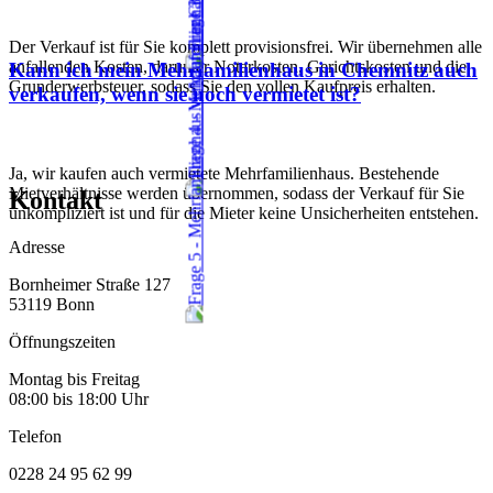
Der Verkauf ist für Sie komplett provisionsfrei. Wir übernehmen alle
anfallenden Kosten, darunter Notarkosten, Gerichtskosten und die
Kann ich mein Mehrfamilienhaus in Chemnitz auch
Grunderwerbsteuer, sodass Sie den vollen Kaufpreis erhalten.
verkaufen, wenn sie noch vermietet ist?
Ja, wir kaufen auch vermietete Mehrfamilienhaus. Bestehende
Mietverhältnisse werden übernommen, sodass der Verkauf für Sie
Kontakt
unkompliziert ist und für die Mieter keine Unsicherheiten entstehen.
Adresse
Bornheimer Straße 127
53119 Bonn
Öffnungszeiten
Montag bis Freitag
08:00 bis 18:00 Uhr
Telefon
0228 24 95 62 99