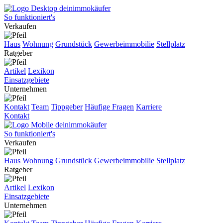
So funktioniert's
Verkaufen
Haus
Wohnung
Grundstück
Gewerbeimmobilie
Stellplatz
Ratgeber
Artikel
Lexikon
Einsatzgebiete
Unternehmen
Kontakt
Team
Tippgeber
Häufige Fragen
Karriere
Kontakt
So funktioniert's
Verkaufen
Haus
Wohnung
Grundstück
Gewerbeimmobilie
Stellplatz
Ratgeber
Artikel
Lexikon
Einsatzgebiete
Unternehmen